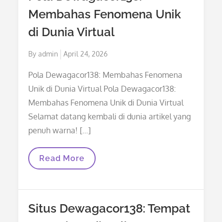
Membahas Fenomena Unik
di Dunia Virtual
Posted
By
admin
April 24, 2026
on
Pola Dewagacor138: Membahas Fenomena
Unik di Dunia Virtual Pola Dewagacor138:
Membahas Fenomena Unik di Dunia Virtual
Selamat datang kembali di dunia artikel yang
penuh warna! […]
Pola
Read More
Dewagacor138:
Membahas
Fenomena
Unik
Di
Situs Dewagacor138: Tempat
Dunia
Virtual