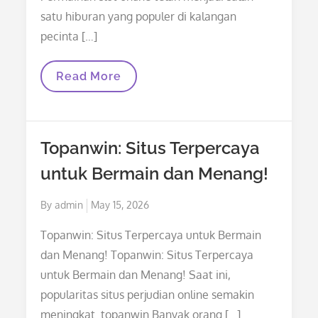
satu hiburan yang populer di kalangan
pecinta […]
Menjelajahi
Read More
Dunia
Permainan
Slot
Terpercaya
Topanwin: Situs Terpercaya
untuk Bermain dan Menang!
Posted
By
admin
May 15, 2026
on
Topanwin: Situs Terpercaya untuk Bermain
dan Menang! Topanwin: Situs Terpercaya
untuk Bermain dan Menang! Saat ini,
popularitas situs perjudian online semakin
meningkat. topanwin Banyak orang […]