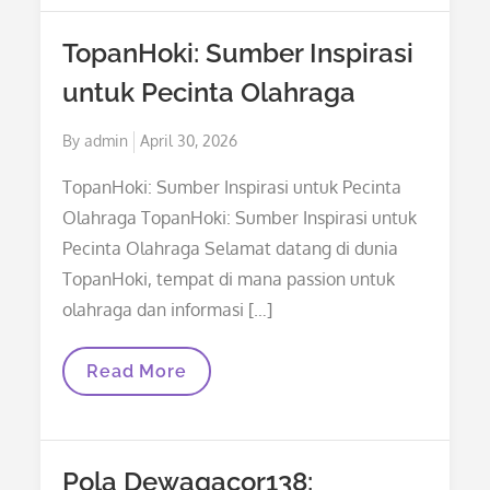
Menarik
Dan
TopanHoki: Sumber Inspirasi
Seru
untuk Pecinta Olahraga
Posted
By
admin
April 30, 2026
on
TopanHoki: Sumber Inspirasi untuk Pecinta
Olahraga TopanHoki: Sumber Inspirasi untuk
Pecinta Olahraga Selamat datang di dunia
TopanHoki, tempat di mana passion untuk
olahraga dan informasi […]
TopanHoki:
Read More
Sumber
Inspirasi
Untuk
Pecinta
Olahraga
Pola Dewagacor138: