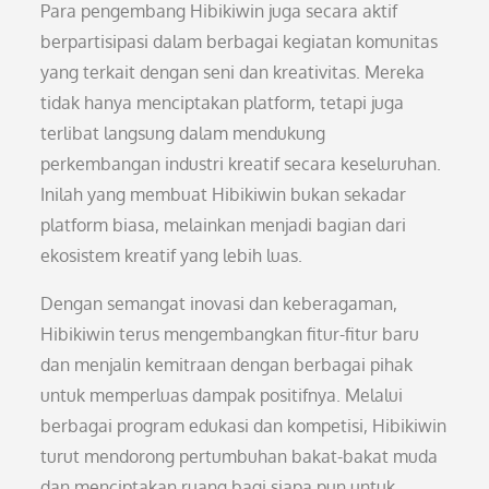
Para pengembang Hibikiwin juga secara aktif
berpartisipasi dalam berbagai kegiatan komunitas
yang terkait dengan seni dan kreativitas. Mereka
tidak hanya menciptakan platform, tetapi juga
terlibat langsung dalam mendukung
perkembangan industri kreatif secara keseluruhan.
Inilah yang membuat Hibikiwin bukan sekadar
platform biasa, melainkan menjadi bagian dari
ekosistem kreatif yang lebih luas.
Dengan semangat inovasi dan keberagaman,
Hibikiwin terus mengembangkan fitur-fitur baru
dan menjalin kemitraan dengan berbagai pihak
untuk memperluas dampak positifnya. Melalui
berbagai program edukasi dan kompetisi, Hibikiwin
turut mendorong pertumbuhan bakat-bakat muda
dan menciptakan ruang bagi siapa pun untuk