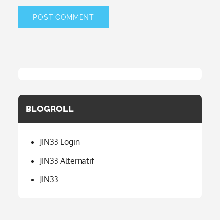
BLOGROLL
JIN33 Login
JIN33 Alternatif
JIN33