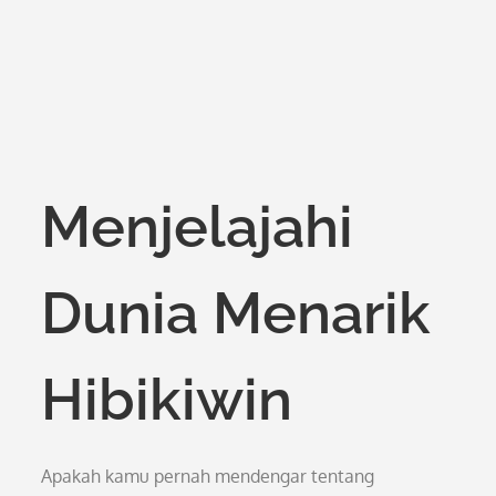
Menjelajahi
Dunia Menarik
Hibikiwin
Apakah kamu pernah mendengar tentang