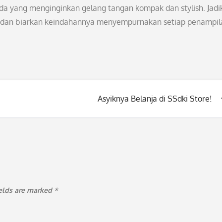
nda yang menginginkan gelang tangan kompak dan stylish. Jadi
a dan biarkan keindahannya menyempurnakan setiap penampil
Asyiknya Belanja di SSdki Store!
ields are marked
*