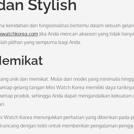
an Stylish
ana keindahan dan fungsionalitas bertemu dalam sebuah gela
niwatchkorea.com
Jika Anda mencari aksesori yang tidak hany
alah pilihan yang sempurna bagi Anda.
Memikat
g unik dan memikat. Mulai dari model yang minimalis hingg
setiap gelang tangan Mini Watch Korea memiliki daya tarikny
uk setiap produk, sehingga Anda dapat mengandalkan kekuatan 
ri.
 Mini Watch Korea menunjukkan perhatian yang diberikan pada p
irancang dengan teliti untuk memberikan pengalaman pengg