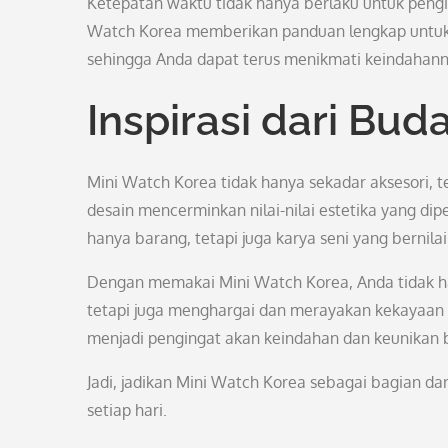
Ketepatan waktu tidak hanya berlaku untuk pengi
Watch Korea memberikan panduan lengkap untuk 
sehingga Anda dapat terus menikmati keindahan
Inspirasi dari Bud
Mini Watch Korea tidak hanya sekadar aksesori, t
desain mencerminkan nilai-nilai estetika yang di
hanya barang, tetapi juga karya seni yang bernilai 
Dengan memakai Mini Watch Korea, Anda tidak 
tetapi juga menghargai dan merayakan kekayaan w
menjadi pengingat akan keindahan dan keunikan b
Jadi, jadikan Mini Watch Korea sebagai bagian d
setiap hari.