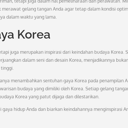
riman, tetapi juga dalam hal pemeliharaan dan perawatan. Mi
merawat gelang tangan Anda agar tetap dalam kondisi optim
nya dalam waktu yang lama.
aya Korea
etapi juga merupakan inspirasi dari keindahan budaya Korea. 
perjuangkan dalam seni dan desain Korea, menjadikannya buka
tinggi.
hanya menambahkan sentuhan gaya Korea pada penampilan A
arisan budaya yang dimiliki oleh Korea. Setiap gelang tanga
udaya Korea yang patut dijaga dan dilestarikan.
ari gaya hidup Anda dan biarkan keindahannya menginspirasi A