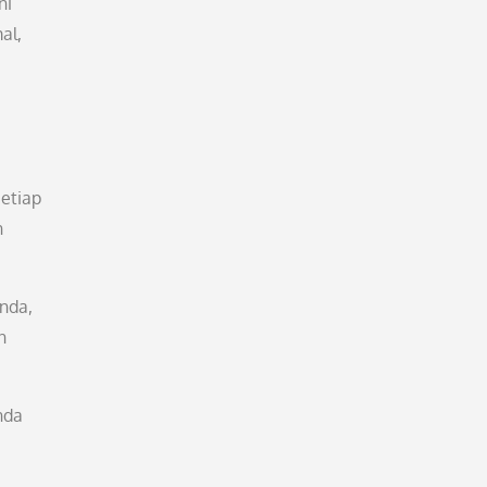
ni
al,
Setiap
n
nda,
n
nda