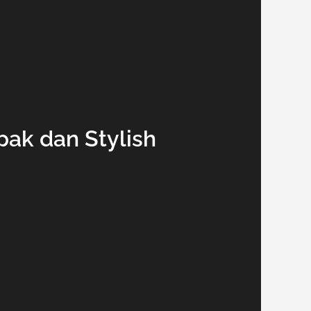
ak dan Stylish