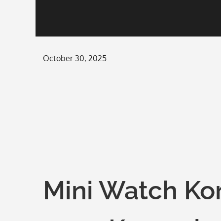
Posted
October 30, 2025
on
Mini Watch Ko