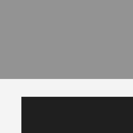
Skip
to
content