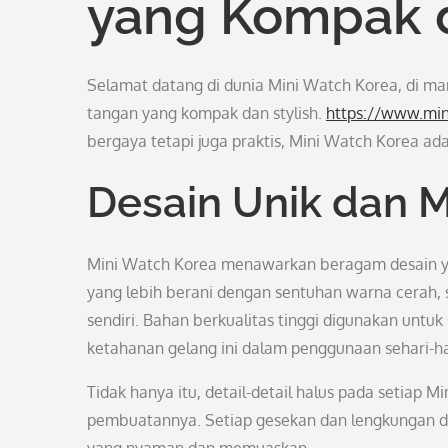
yang Kompak d
Selamat datang di dunia Mini Watch Korea, di m
tangan yang kompak dan stylish.
https://www.mi
bergaya tetapi juga praktis, Mini Watch Korea ad
Desain Unik dan 
Mini Watch Korea menawarkan beragam desain yan
yang lebih berani dengan sentuhan warna cerah, 
sendiri. Bahan berkualitas tinggi digunakan unt
ketahanan gelang ini dalam penggunaan sehari-ha
Tidak hanya itu, detail-detail halus pada setiap
pembuatannya. Setiap gesekan dan lengkungan d