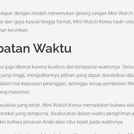
da dapat dengan mudah menemukan gelang tangan Mini Watch
i dari gaya kasual hingga formal, Mini Watch Korea hadir unt
an keunikan.
epatan Waktu
a juga dikenal karena kualitas dan ketepatan waktunya. Seti
 yang tinggi, menjadikannya pilihan yang dapat diandalkan da
dalam hal kepuasan pelanggan, sehingga setiap pembelian Mi
ang maksimal.
kualitas yang ketat, Mini Watch Korea memastikan bahwa set
 produk yang sempurna. Keakuratan dalam waktu pengiriman 
akin bahwa pesanan Anda akan tiba tepat pada waktunya.