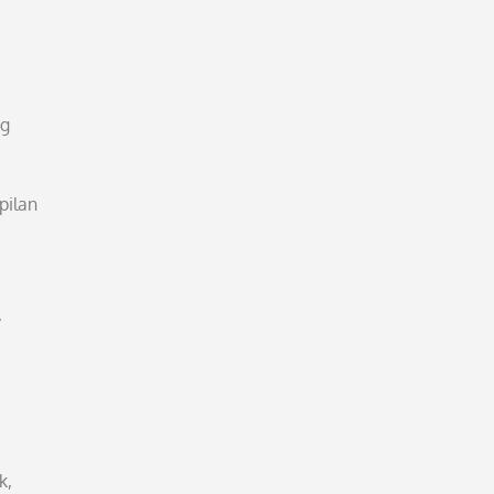
ng
pilan
,
k,