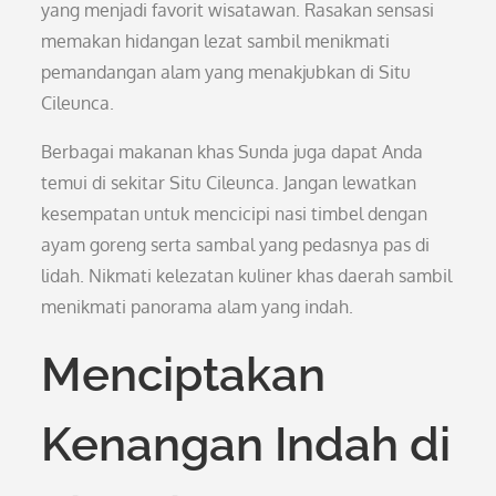
yang menjadi favorit wisatawan. Rasakan sensasi
memakan hidangan lezat sambil menikmati
pemandangan alam yang menakjubkan di Situ
Cileunca.
Berbagai makanan khas Sunda juga dapat Anda
temui di sekitar Situ Cileunca. Jangan lewatkan
kesempatan untuk mencicipi nasi timbel dengan
ayam goreng serta sambal yang pedasnya pas di
lidah. Nikmati kelezatan kuliner khas daerah sambil
menikmati panorama alam yang indah.
Menciptakan
Kenangan Indah di