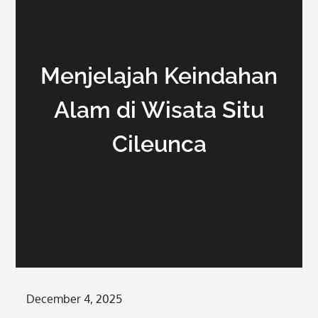
Menjelajah Keindahan
Alam di Wisata Situ
Cileunca
Posted
December 4, 2025