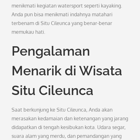
menikmati kegiatan watersport seperti kayaking.
Anda pun bisa menikmati indahnya matahari
terbenam di Situ Cileunca yang benar-benar
memukau hati.
Pengalaman
Menarik di Wisata
Situ Cileunca
Saat berkunjung ke Situ Cileunca, Anda akan
merasakan kedamaian dan ketenangan yang jarang
didapatkan di tengah kesibukan kota. Udara segar,
suara alam yang merdu, dan pemandangan yang