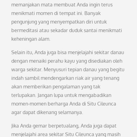
memanjakan mata membuat Anda ingin terus
menikmati momen di tempat ini. Banyak
pengunjung yang menyempatkan diri untuk
bermeditasi atau sekadar duduk santai menikmati
keheningan alam.
Selain itu, Anda juga bisa menjelajahi sekitar danau
dengan menaiki perahu kayu yang disediakan oleh
warga sekitar. Menyusuri tepian danau yang begitu
indah sambil mendengarkan riak air yang tenang
akan memberikan pengalaman yang tak
terlupakan. Jangan lupa untuk mengabadikan
momen-momen berharga Anda di Situ Cileunca
agar dapat dikenang selamanya.
Jika Anda gemar berpetualang, Anda juga dapat
menjelajahi area sekitar Situ Cileunca yang masih