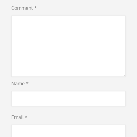
Comment
*
Name
*
Email
*