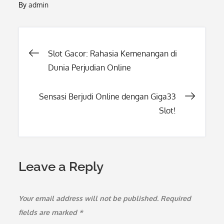
By
admin
Post
Slot Gacor: Rahasia Kemenangan di
Dunia Perjudian Online
navigation
Sensasi Berjudi Online dengan Giga33
Slot!
Leave a Reply
Your email address will not be published.
Required
fields are marked
*