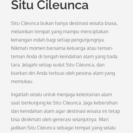
Situ Cileunca
Situ Cileunca bukan hanya destinasi wisata biasa,
melainkan tempat yang mampu menciptakan
kenangan indah bagi setiap pengunjungnya.
Nikmati momen bersama keluarga atau teman-
teman Anda di tengah keindahan alam yang tiada
tara. Jelajahi setiap sudut Situ Cileunca, dan
biarkan diri Anda terbuai oleh pesona alam yang
memukau.
Ingatlah selalu untuk menjaga kelestarian alam
saat berkunjung ke Situ Cileunca. Jaga kebersihan
dan keindahan alam agar destinasi wisata ini tetap
bisa dinikmati oleh generasi selanjutnya. Mari
jadikan Situ Cileunca sebagai tempat yang selalu