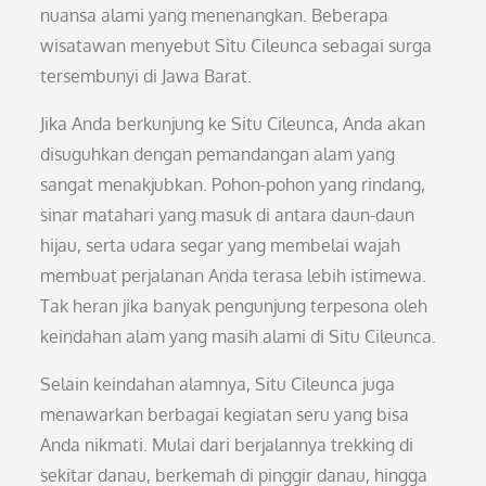
nuansa alami yang menenangkan. Beberapa
wisatawan menyebut Situ Cileunca sebagai surga
tersembunyi di Jawa Barat.
Jika Anda berkunjung ke Situ Cileunca, Anda akan
disuguhkan dengan pemandangan alam yang
sangat menakjubkan. Pohon-pohon yang rindang,
sinar matahari yang masuk di antara daun-daun
hijau, serta udara segar yang membelai wajah
membuat perjalanan Anda terasa lebih istimewa.
Tak heran jika banyak pengunjung terpesona oleh
keindahan alam yang masih alami di Situ Cileunca.
Selain keindahan alamnya, Situ Cileunca juga
menawarkan berbagai kegiatan seru yang bisa
Anda nikmati. Mulai dari berjalannya trekking di
sekitar danau, berkemah di pinggir danau, hingga