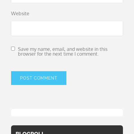
Website
Save my name, email, and website in this
browser for the next time I comment.
BLOGROLL