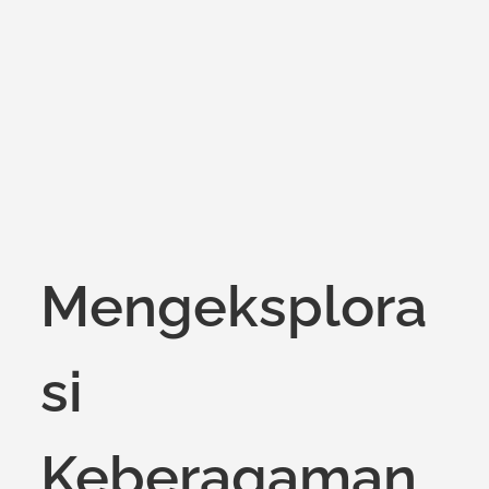
on
Mengeksplora
si
Keberagaman