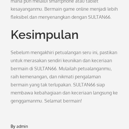
mana pun melalui smartphone atau tablet
kesayanganmu. Bermain game online menjadi lebih
fleksibel dan menyenangkan dengan SULTAN66.
Kesimpulan
Sebelum mengakhiri petualangan seru ini, pastikan
untuk merasakan sendiri keunikan dan keceriaan
bermain di SULTAN66. Mulailah petualanganmu,
raih kemenangan, dan nikmati pengalaman
bermain yang tak terlupakan. SULTAN66 siap
membawa kebahagiaan dan keceriaan langsung ke
genggamanmu. Selamat bermain!
By
admin