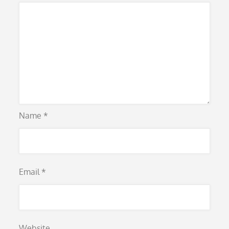
Name
*
Email
*
Website