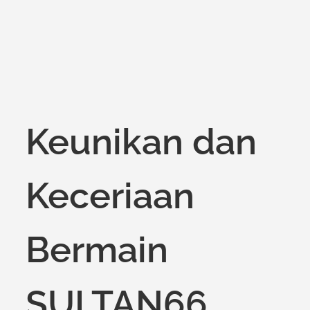
Keunikan dan
Keceriaan
Bermain
SULTAN66