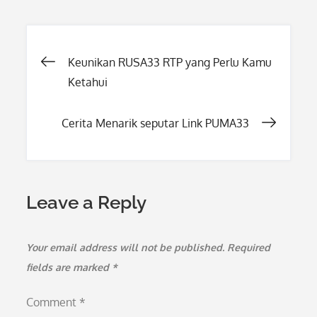
Post
Keunikan RUSA33 RTP yang Perlu Kamu
Ketahui
navigation
Cerita Menarik seputar Link PUMA33
Leave a Reply
Your email address will not be published.
Required
fields are marked
*
Comment
*