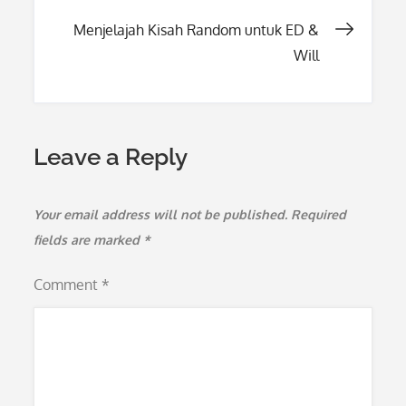
navigation
Menjelajah Kisah Random untuk ED &
Will
Leave a Reply
Your email address will not be published.
Required
fields are marked
*
Comment
*