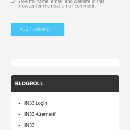
Save my name, email, and website in this
browser for the next time I comment.
BLOGROLL
JIN33 Login
JIN33 Alternatif
JIN33