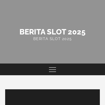
Skip
to
content
BERITA SLOT 2025
BERITA SLOT 2025