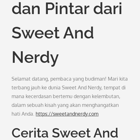
dan Pintar dari
Sweet And
Nerdy
Selamat datang, pembaca yang budiman! Mari kita
terbang jauh ke dunia Sweet And Nerdy, tempat di
mana kecerdasan bertemu dengan kelembutan,
dalam sebuah kisah yang akan menghangatkan
hati Anda.
https://sweetandnerdy.com
Cerita Sweet And