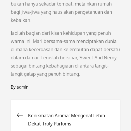
bukan hanya sekadar tempat, melainkan rumah
bagi jiwa-jiwa yang haus akan pengetahuan dan
kebaikan.
Jadilah bagian dari kisah kehidupan yang penuh
warna ini. Mari bersama-sama menciptakan dunia
di mana kecerdasan dan kelembutan dapat bersatu
dalam damai. Teruslah bersinar, Sweet And Nerdy,
sebagai bintang kebahagiaan di antara langit-
langit gelap yang penuh bintang.
By
admin
Post
Kenikmatan Aroma: Mengenal Lebih
Dekat Truly Parfums