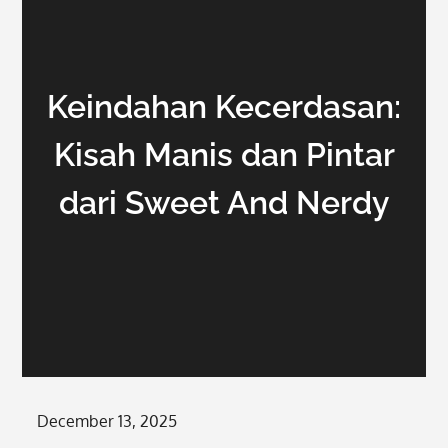
Keindahan Kecerdasan:
Kisah Manis dan Pintar
dari Sweet And Nerdy
Posted
December 13, 2025