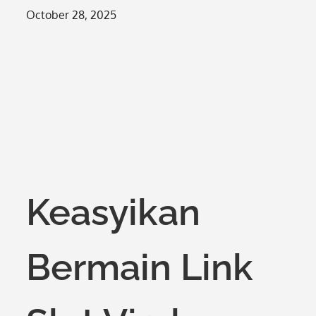
Posted
October 28, 2025
on
Keasyikan
Bermain Link