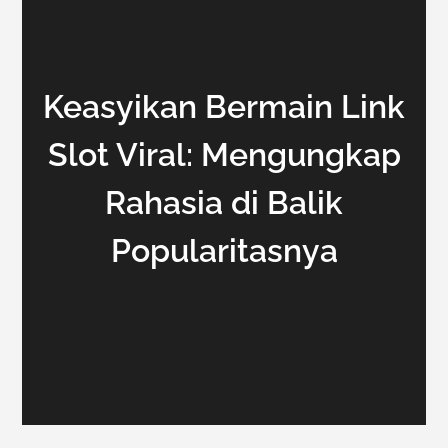
Keasyikan Bermain Link
Slot Viral: Mengungkap
Rahasia di Balik
Popularitasnya