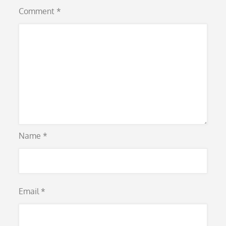
Comment
*
Name
*
Email
*