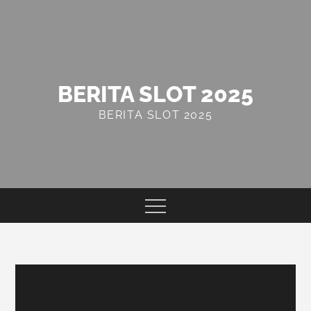
Skip
to
content
BERITA SLOT 2025
BERITA SLOT 2025