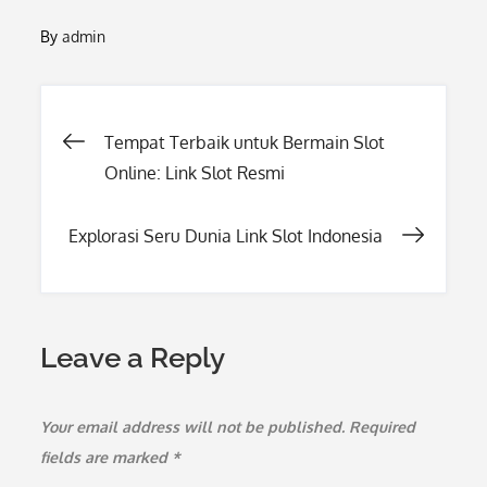
By
admin
Post
Tempat Terbaik untuk Bermain Slot
Online: Link Slot Resmi
navigation
Explorasi Seru Dunia Link Slot Indonesia
Leave a Reply
Your email address will not be published.
Required
fields are marked
*