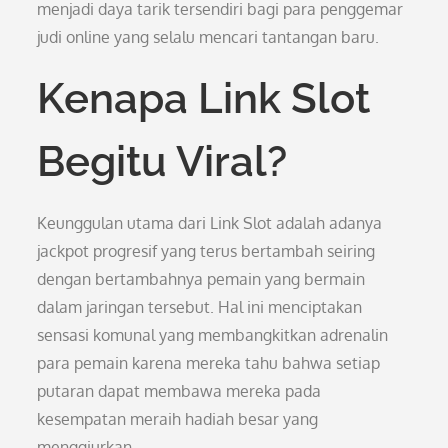
menjadi daya tarik tersendiri bagi para penggemar
judi online yang selalu mencari tantangan baru.
Kenapa Link Slot
Begitu Viral?
Keunggulan utama dari Link Slot adalah adanya
jackpot progresif yang terus bertambah seiring
dengan bertambahnya pemain yang bermain
dalam jaringan tersebut. Hal ini menciptakan
sensasi komunal yang membangkitkan adrenalin
para pemain karena mereka tahu bahwa setiap
putaran dapat membawa mereka pada
kesempatan meraih hadiah besar yang
menggiurkan.