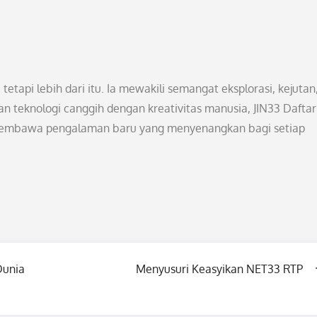
tetapi lebih dari itu. Ia mewakili semangat eksplorasi, kejutan
n teknologi canggih dengan kreativitas manusia, JIN33 Daftar
 membawa pengalaman baru yang menyenangkan bagi setiap
Dunia
Menyusuri Keasyikan NET33 RTP