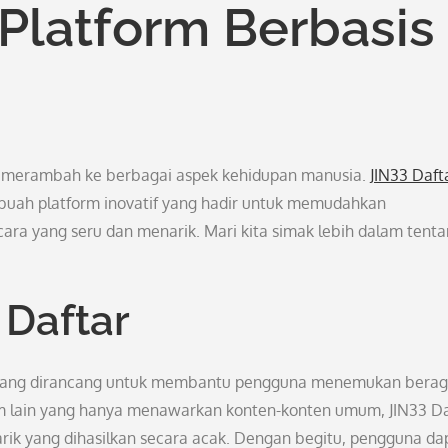
Platform Berbasis
in merambah ke berbagai aspek kehidupan manusia.
JIN33 Daft
sebuah platform inovatif yang hadir untuk memudahkan
ara yang seru dan menarik. Mari kita simak lebih dalam tent
 Daftar
g yang dirancang untuk membantu pengguna menemukan bera
form lain yang hanya menawarkan konten-konten umum, JIN33 Da
k yang dihasilkan secara acak. Dengan begitu, pengguna da