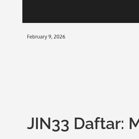
Posted
February 9, 2026
on
JIN33 Daftar: 