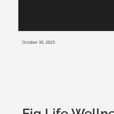
Posted
October 30, 2025
on
Fig Life Well