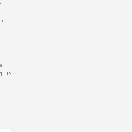
h
up
ka
 Life