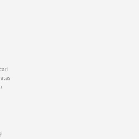
cari
 atas
i
gi