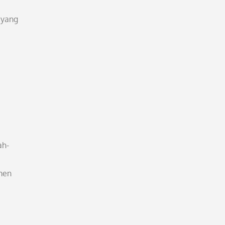
 yang
ah-
men