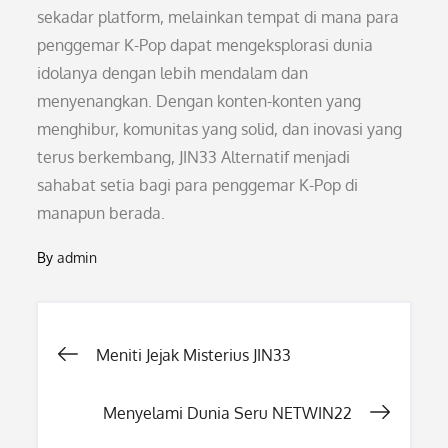
sekadar platform, melainkan tempat di mana para
penggemar K-Pop dapat mengeksplorasi dunia
idolanya dengan lebih mendalam dan
menyenangkan. Dengan konten-konten yang
menghibur, komunitas yang solid, dan inovasi yang
terus berkembang, JIN33 Alternatif menjadi
sahabat setia bagi para penggemar K-Pop di
manapun berada.
By
admin
Post
Meniti Jejak Misterius JIN33
navigation
Menyelami Dunia Seru NETWIN22