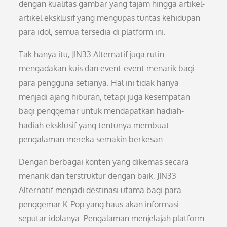
dengan kualitas gambar yang tajam hingga artikel-
artikel eksklusif yang mengupas tuntas kehidupan
para idol, semua tersedia di platform ini.
Tak hanya itu, JIN33 Alternatif juga rutin
mengadakan kuis dan event-event menarik bagi
para pengguna setianya. Hal ini tidak hanya
menjadi ajang hiburan, tetapi juga kesempatan
bagi penggemar untuk mendapatkan hadiah-
hadiah eksklusif yang tentunya membuat
pengalaman mereka semakin berkesan.
Dengan berbagai konten yang dikemas secara
menarik dan terstruktur dengan baik, JIN33
Alternatif menjadi destinasi utama bagi para
penggemar K-Pop yang haus akan informasi
seputar idolanya. Pengalaman menjelajah platform