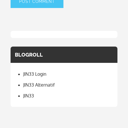
BLOGROLL
JIN33 Login
JIN33 Alternatif
JIN33