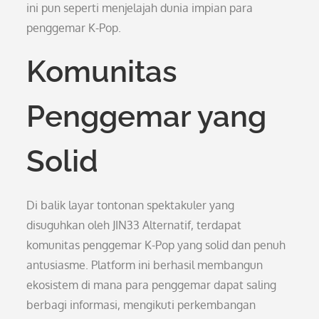
ini pun seperti menjelajah dunia impian para
penggemar K-Pop.
Komunitas
Penggemar yang
Solid
Di balik layar tontonan spektakuler yang
disuguhkan oleh JIN33 Alternatif, terdapat
komunitas penggemar K-Pop yang solid dan penuh
antusiasme. Platform ini berhasil membangun
ekosistem di mana para penggemar dapat saling
berbagi informasi, mengikuti perkembangan