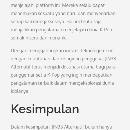
menjelajahi platform ini. Mereka selalu dapat
menemukan sesuatu yang baru dan menyegarkan
setiap kali mengaksesnya. Hal ini tentu saja
menjadikan pengalaman menjelajah dunia K-Pop
semakin seru dan menarik.
Dengan menggabungkan inovasi teknologi terkini
dengan kebutuhan dan keinginan pengguna, JIN33
Alternatif terus menjadi destinasi utama bagi para
penggemar setia K-Pop yang ingin mendapatkan
pengalaman terbaik dalam mengeksplorasi dunia
idolanya.
Kesimpulan
Dalam kesimpulan, JIN33 Alternatif bukan hanya