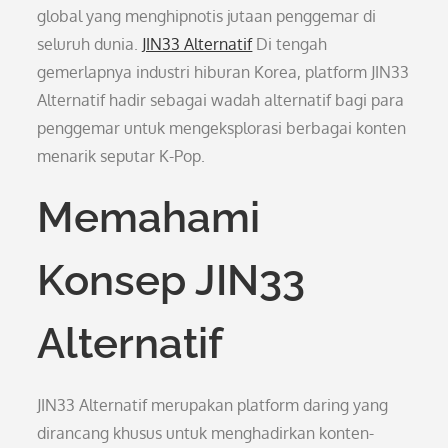
global yang menghipnotis jutaan penggemar di
seluruh dunia.
JIN33 Alternatif
Di tengah
gemerlapnya industri hiburan Korea, platform JIN33
Alternatif hadir sebagai wadah alternatif bagi para
penggemar untuk mengeksplorasi berbagai konten
menarik seputar K-Pop.
Memahami
Konsep JIN33
Alternatif
JIN33 Alternatif merupakan platform daring yang
dirancang khusus untuk menghadirkan konten-