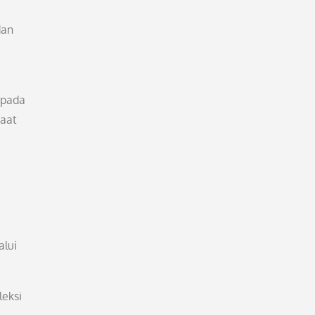
dan
 pada
saat
alui
eksi