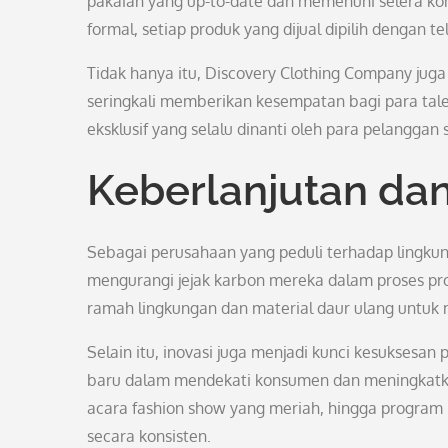
pakaian yang up-to-date dan memenuhi selera kon
formal, setiap produk yang dijual dipilih denga
Tidak hanya itu, Discovery Clothing Company jug
seringkali memberikan kesempatan bagi para tale
eksklusif yang selalu dinanti oleh para pelanggan 
Keberlanjutan dan
Sebagai perusahaan yang peduli terhadap lingku
mengurangi jejak karbon mereka dalam proses pr
ramah lingkungan dan material daur ulang untuk m
Selain itu, inovasi juga menjadi kunci kesuksesan
baru dalam mendekati konsumen dan meningkatkan
acara fashion show yang meriah, hingga program l
secara konsisten.