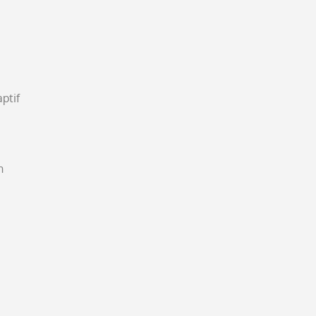
ptif
n