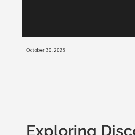
Posted
October 30, 2025
on
Exploring Disc