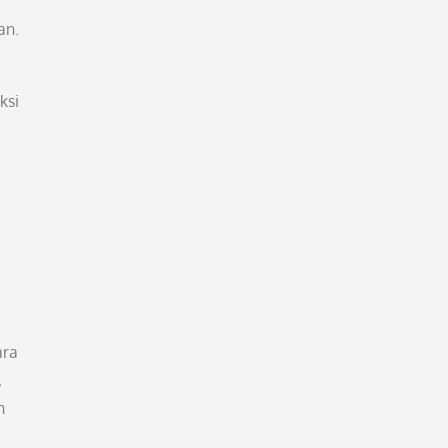
an.
ksi
ara
,
n